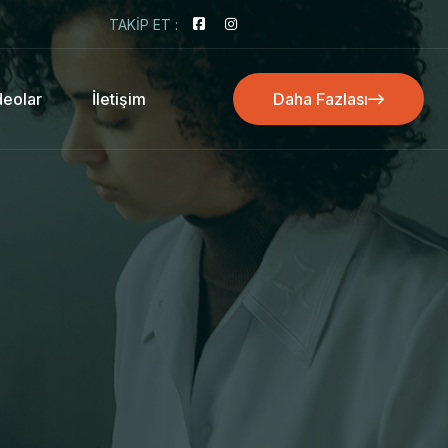
TAKIP ET :
deolar
İletişim
Daha Fazlası
Daha Fazlası